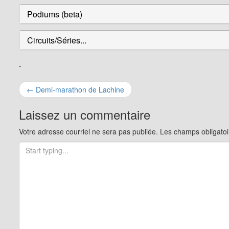
Podiums (beta)
Circuits/Séries...
-
Navigation
←
Demi-marathon de Lachine
pour
Laissez un commentaire
les
Votre adresse courriel ne sera pas publiée.
Les champs obligatoi
articles