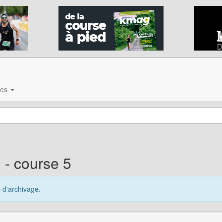
ves
- course 5
s d'archivage.