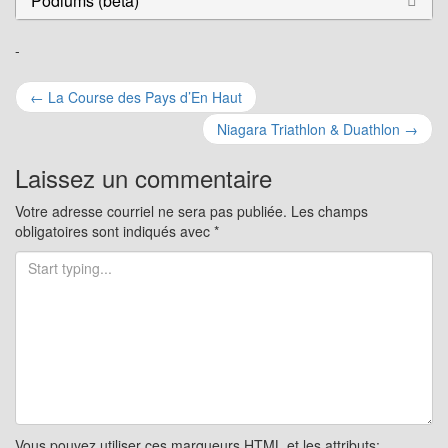
Podiums (beta)
-
Navigation
←
La Course des Pays d’En Haut
pour
Niagara Triathlon & Duathlon
→
les
Laissez un commentaire
articles
Votre adresse courriel ne sera pas publiée.
Les champs
obligatoires sont indiqués avec
*
Vous pouvez utiliser ces marqueurs
HTML
et les attributs: