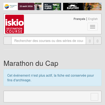
|
Français
English
T
o
g
g
l
e
n
a
Marathon du Cap
v
i
g
Cet événement n'est plus actif, la fiche est conservée pour
a
fins d'archivage.
t
i
o
n