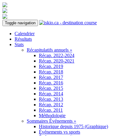
Toggle navigation
Calendrier
Résultats
Stats
Récapitulatifs annuels »
Récap. 2022-2024
Récap. 2020-2021
Récap. 2019
Récap. 2018
Récap. 2017
Récap. 2016
Récap. 2015
Récap. 2014
Récap. 2013
Récap. 2012
Récap. 2011
Méthodologie
Sommaires Événements »
Historique depuis 1975 (Graphique)
Événements vs sports