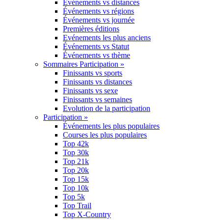
Événements vs distances
Événements vs régions
Événements vs journée
Premières éditions
Evénements les plus anciens
Événements vs Statut
Événements vs thème
Sommaires Participation »
Finissants vs sports
Finissants vs distances
Finissants vs sexe
Finissants vs semaines
Evolution de la participation
Participation »
Événements les plus populaires
Courses les plus populaires
Top 42k
Top 30k
Top 21k
Top 20k
Top 15k
Top 10k
Top 5k
Top Trail
Top X-Country