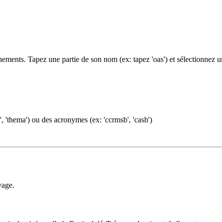
ments. Tapez une partie de son nom (ex: tapez 'oas') et sélectionnez 
, 'thema') ou des acronymes (ex: 'ccrmsb', 'cash')
vage.