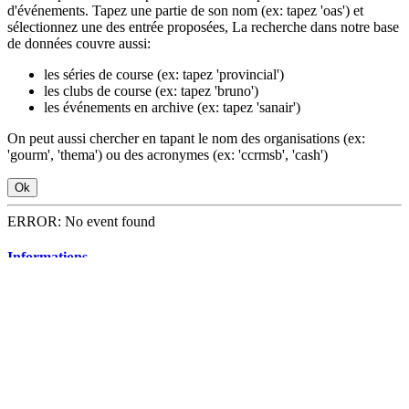
d'événements. Tapez une partie de son nom (ex: tapez 'oas') et
sélectionnez une des entrée proposées, La recherche dans notre base
de données couvre aussi:
les séries de course (ex: tapez 'provincial')
les clubs de course (ex: tapez 'bruno')
les événements en archive (ex: tapez 'sanair')
On peut aussi chercher en tapant le nom des organisations (ex:
'gourm', 'thema') ou des acronymes (ex: 'ccrmsb', 'cash')
Ok
ERROR: No event found
Informations
Prochaine édition:
()
Depuis
,
Voir sur la carte
Épreuves: