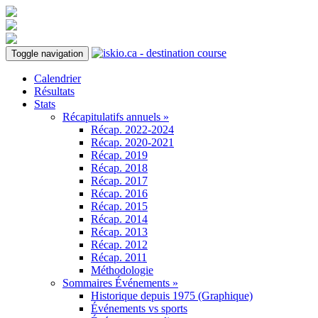
Toggle navigation
Calendrier
Résultats
Stats
Récapitulatifs annuels »
Récap. 2022-2024
Récap. 2020-2021
Récap. 2019
Récap. 2018
Récap. 2017
Récap. 2016
Récap. 2015
Récap. 2014
Récap. 2013
Récap. 2012
Récap. 2011
Méthodologie
Sommaires Événements »
Historique depuis 1975 (Graphique)
Événements vs sports