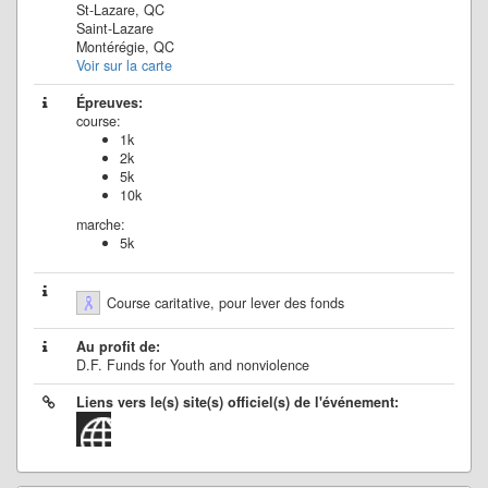
St-Lazare, QC
Saint-Lazare
Montérégie, QC
Voir sur la carte
Épreuves:
course:
1k
2k
5k
10k
marche:
5k
Course caritative, pour lever des fonds
Au profit de:
D.F. Funds for Youth and nonviolence
Liens vers le(s) site(s) officiel(s) de l'événement: