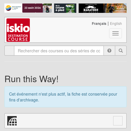
|
Français
English
T
o
g
g
l
e
n
a
Run this Way!
v
i
g
Cet événement n'est plus actif, la fiche est conservée pour
a
fins d'archivage.
t
i
o
n