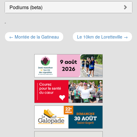
Podiums (beta)
-
Navigation
←
Montée de la Gatineau
Le 10km de Loretteville
→
pour
les
articles