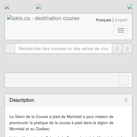
|
Français
English
T
o
g
g
l
e
n
a
v
i
g
a
Description
t
i
o
Le Salon de la Course à pied de Montréal a pour mission de
n
promouvoir la pratique de la course à pied dans la région de
Montréal et au Québec.