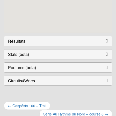
Résultats
Stats (beta)
Podiums (beta)
Circuits/Séries...
-
Navigation
←
Gaspésia 100 – Trail
Série Au Rythme du Nord – course 6
→