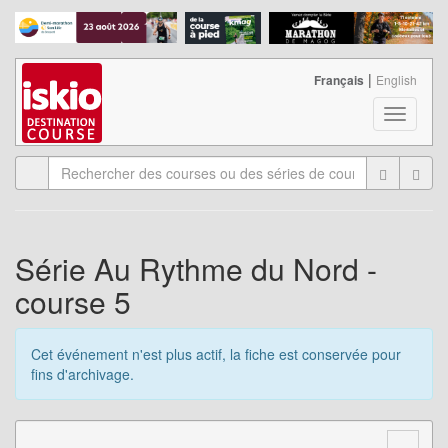
|
Français
English
T
o
g
g
l
e
n
a
Série Au Rythme du Nord -
v
course 5
i
g
a
Cet événement n'est plus actif, la fiche est conservée pour
t
fins d'archivage.
i
o
n