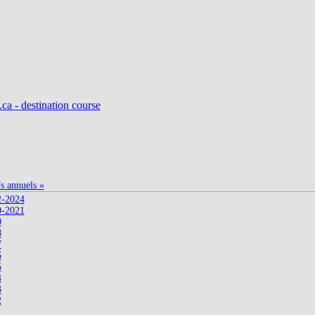
fs annuels »
2-2024
0-2021
9
8
7
6
5
4
3
2
1