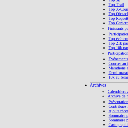
Top 5k
Top Trail
Top X-Coun
Top Obstacl
Top Raquett
Top Canicro
Finissants p
Participatio
Top événeme
Top 21k par
Top 10k par
Participatio
Evénements
Courses au 
Marathons a
Demi-marat
10k au fémi
Archives
Calendriers 
Archive de r
Présentatio
Contribuez à
Ajouts réce
Sommaire p
Sommaire p
Cartographi