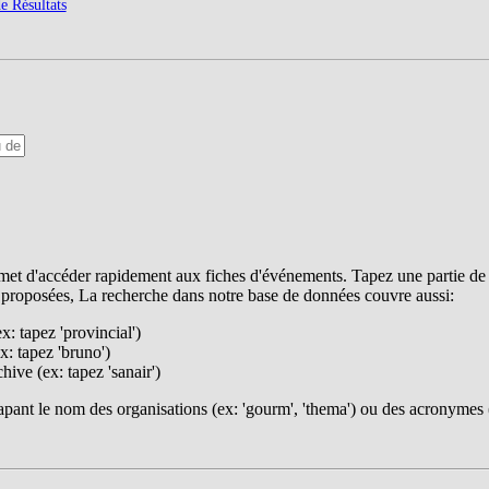
e Résultats
t d'accéder rapidement aux fiches d'événements. Tapez une partie de s
 proposées, La recherche dans notre base de données couvre aussi:
ex: tapez 'provincial')
x: tapez 'bruno')
ive (ex: tapez 'sanair')
pant le nom des organisations (ex: 'gourm', 'thema') ou des acronymes (