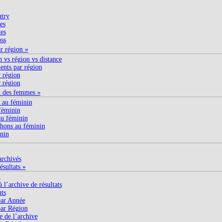
try
es
es
ss
ar région »
n vs région vs distance
nts par région
 région
 région
n des femmes »
 au féminin
féminin
u féminin
hons au féminin
nin
archivés
ésultats »
n
 l’archive de résultats
nts
ar Année
ar Région
e de l’archive