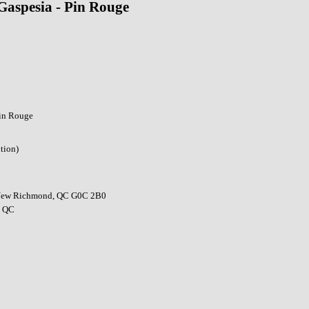
 Gaspesia - Pin Rouge
Pin Rouge
tion)
 New Richmond, QC G0C 2B0
, QC