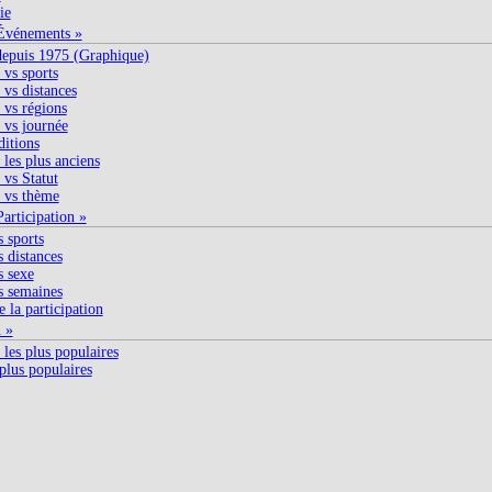
ie
Événements »
depuis 1975 (Graphique)
vs sports
vs distances
vs régions
vs journée
ditions
les plus anciens
vs Statut
 vs thème
articipation »
s sports
s distances
s sexe
s semaines
 la participation
n »
les plus populaires
plus populaires