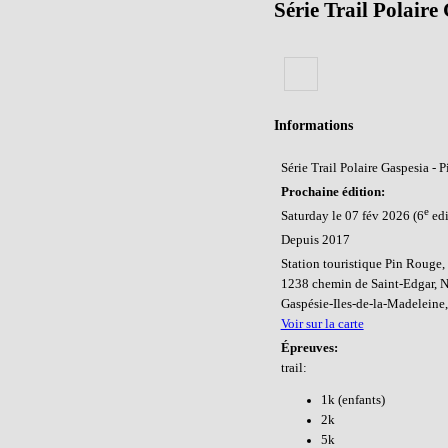
Série Trail Polaire
Informations
Série Trail Polaire Gaspesia - 
Prochaine édition:
e
Saturday le 07 fév 2026 (6
edi
Depuis 2017
Station touristique Pin Rouge,
1238 chemin de Saint-Edgar,
Gaspésie-Iles-de-la-Madeleine
Voir sur la carte
Épreuves:
trail:
1k (enfants)
2k
5k