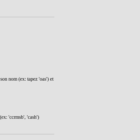
on nom (ex: tapez 'oas') et
ex: 'ccrmsb', 'cash')