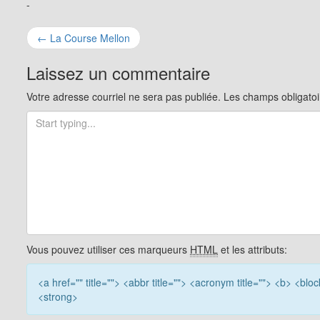
-
Navigation
←
La Course Mellon
pour
Laissez un commentaire
les
Votre adresse courriel ne sera pas publiée.
Les champs obligatoi
articles
Vous pouvez utiliser ces marqueurs
HTML
et les attributs:
<a href="" title=""> <abbr title=""> <acronym title=""> <b> <bl
<strong>