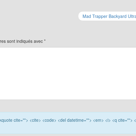
Mad Trapper Backyard Ultr
res sont indiqués avec
*
ockquote cite=""> <cite> <code> <del datetime=""> <em> <i> <q cite=""> 