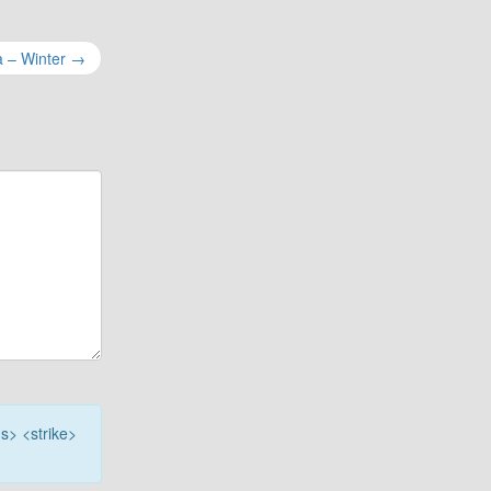
a – Winter
→
<s> <strike>