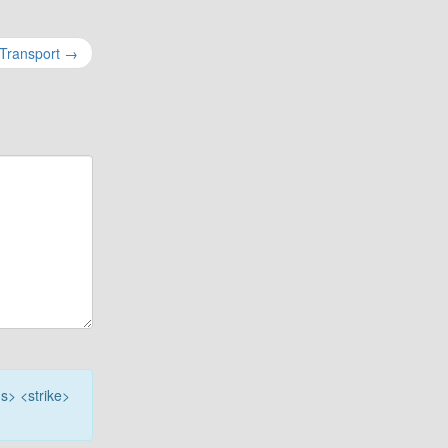
 Transport
→
<s> <strike>