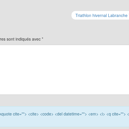
Triathlon hivernal Labranche
res sont indiqués avec
*
ockquote cite=""> <cite> <code> <del datetime=""> <em> <i> <q cite=""> 