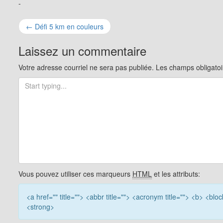
-
Navigation
←
Défi 5 km en couleurs
pour
Laissez un commentaire
les
Votre adresse courriel ne sera pas publiée.
Les champs obligatoi
articles
Vous pouvez utiliser ces marqueurs
HTML
et les attributs:
<a href="" title=""> <abbr title=""> <acronym title=""> <b> <bl
<strong>