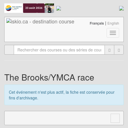
|
Français
English
T
o
g
g
l
e
n
a
The Brooks/YMCA race
v
i
g
Cet événement n'est plus actif, la fiche est conservée pour
a
fins d'archivage.
t
i
o
n