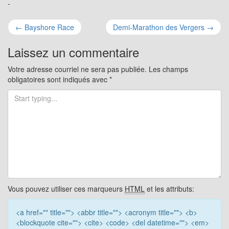
-
Navigation
←
Bayshore Race
Demi-Marathon des Vergers
→
pour
Laissez un commentaire
les
Votre adresse courriel ne sera pas publiée.
Les champs
obligatoires sont indiqués avec
*
articles
Vous pouvez utiliser ces marqueurs
HTML
et les attributs:
<a href="" title=""> <abbr title=""> <acronym title=""> <b>
<blockquote cite=""> <cite> <code> <del datetime=""> <em>