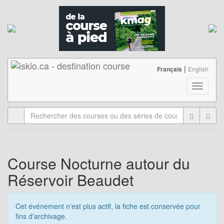
|
Français
English
T
o
g
g
l
e
n
a
Course Nocturne autour du
v
Réservoir Beaudet
i
g
a
Cet événement n'est plus actif, la fiche est conservée pour
t
fins d'archivage.
i