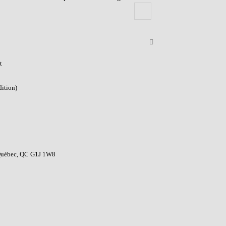
t
ition)
 Québec, QC G1J 1W8