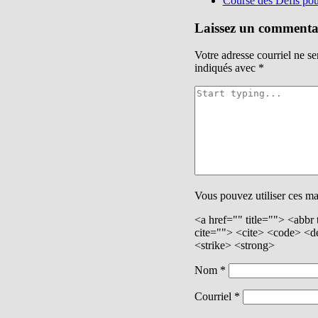
Course des Défis po
pour
les
Laissez un commenta
articles
Votre adresse courriel ne se
indiqués avec
*
Vous pouvez utiliser ces m
<a href="" title=""> <abbr
cite=""> <cite> <code> <d
<strike> <strong>
Nom
*
Courriel
*