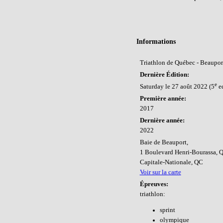
Informations
Triathlon de Québec - Beaupor
Dernière Édition:
e
Saturday le 27 août 2022 (5
ed
Première année:
2017
Dernière année:
2022
Baie de Beauport,
1 Boulevard Henri-Bourassa,
Capitale-Nationale, QC
Voir sur la carte
Épreuves:
triathlon:
sprint
olympique