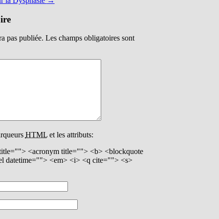
ur la Dysphasie
→
ire
ra pas publiée.
Les champs obligatoires sont
arqueurs
HTML
et les attributs:
 title=""> <acronym title=""> <b> <blockquote
el datetime=""> <em> <i> <q cite=""> <s>