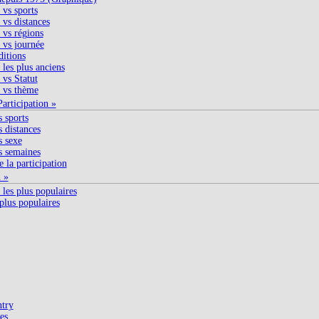
vs sports
vs distances
vs régions
vs journée
ditions
les plus anciens
vs Statut
 vs thème
articipation »
s sports
s distances
s sexe
s semaines
 la participation
n »
les plus populaires
plus populaires
try
es