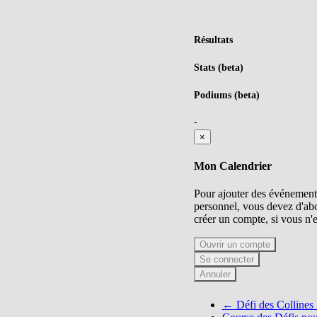
Résultats
Stats (beta)
Podiums (beta)
-
×
Mon Calendrier
Pour ajouter des événements
personnel, vous devez d'abo
créer un compte, si vous n'
Ouvrir un compte
Se connecter
Annuler
Navigation
←
Défi des Collines