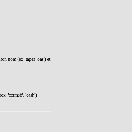
on nom (ex: tapez 'oas') et
ex: 'ccrmsb', 'cash')