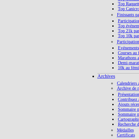
Top Raquett
Top Canicro
Finissants p
Participatio
Top événeme
Top 21k par
Top 10k par
Participatio
Evénements
Courses au 
Marathons a
Demi-marat
10k au fémi
Archives
Calendriers 
Archive de r
Présentatio
Contribuez à
Ajouts réce
Sommaire p
Sommaire p
Cartographi
Recherche d
Médailles
Certificats