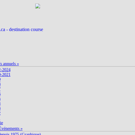
fs annuels »
2-2024
0-2021
9
8
7
6
5
4
3
2
1
ie
Événements »
depuis 1975 (Graphique)