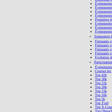
Événements 
Événements 
Événements 
Événements 
Premières é
Evénements 
Événements 
Événements
Sommaires P
Finissants v
Finissants v
Finissants v
Finissants v
Evolution de
Participatio
Événements 
Courses les 
Top 42k
Top 30k
Top 21k
Top 20k
Top 15k
Top 10k
Top 5k
Top Trail
Top X-Coun
Top Obstacl