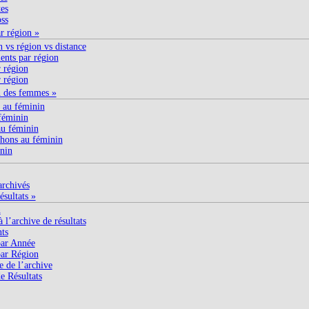
es
ss
ar région »
n vs région vs distance
nts par région
 région
 région
n des femmes »
 au féminin
féminin
u féminin
hons au féminin
nin
archivés
ésultats »
n
 l’archive de résultats
nts
ar Année
ar Région
e de l’archive
e Résultats