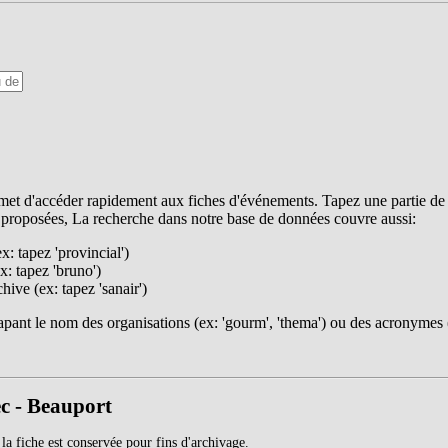
t d'accéder rapidement aux fiches d'événements. Tapez une partie de s
 proposées, La recherche dans notre base de données couvre aussi:
ex: tapez 'provincial')
x: tapez 'bruno')
ive (ex: tapez 'sanair')
pant le nom des organisations (ex: 'gourm', 'thema') ou des acronymes (
c - Beauport
 la fiche est conservée pour fins d'archivage.