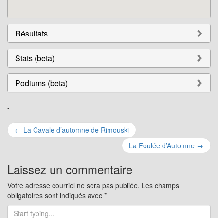
Résultats
Stats (beta)
Podiums (beta)
-
Navigation
←
La Cavale d’automne de Rimouski
pour
La Foulée d’Automne
→
les
Laissez un commentaire
articles
Votre adresse courriel ne sera pas publiée.
Les champs
obligatoires sont indiqués avec
*