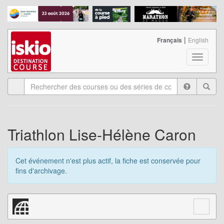
|
Français
English
T
o
g
g
l
e
n
a
Triathlon Lise-Hélène Caron
v
i
g
Cet événement n'est plus actif, la fiche est conservée pour
a
fins d'archivage.
t
i
o
n