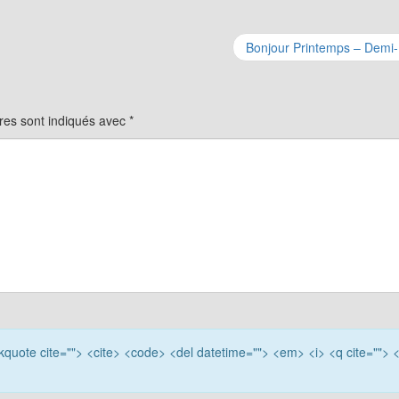
Bonjour Printemps – Demi
res sont indiqués avec
*
ockquote cite=""> <cite> <code> <del datetime=""> <em> <i> <q cite=""> 