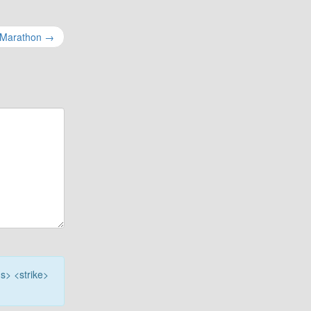
-Marathon
→
<s> <strike>