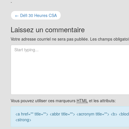
-
Navigation
←
Défi 30 Heures CSA
pour
Laissez un commentaire
les
Votre adresse courriel ne sera pas publiée.
Les champs obligatoi
articles
Vous pouvez utiliser ces marqueurs
HTML
et les attributs:
<a href="" title=""> <abbr title=""> <acronym title=""> <b> <bl
<strong>