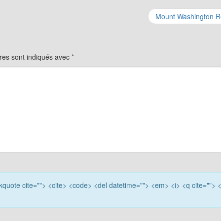
Mount Washington 
res sont indiqués avec
*
ockquote cite=""> <cite> <code> <del datetime=""> <em> <i> <q cite=""> 