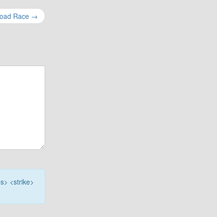
Road Race
→
<s> <strike>