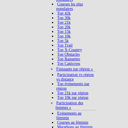
Courses les plus
populaires
Top 42k
Top 30k
Top 21k
Top 20k
Top 15k
Top 10k
Top 5k
Top Trail
Top X-Country
Top Obstacles
Top Raquettes
Top Canicross
Finissants par région »
Participation vs région
vs distance
Top événements par
région
Top 21k par région
Top 10k par région
Participation des
femmes »
Evénements au
féminin
Courses au féminin
Marathons au féminin