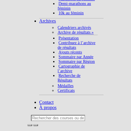
Demi-marathons au
féminin
10k au féminin
Archives
Calendriers archivés
Archive de résultats »
Présentation
Contribuez à l’archive
de résultats
Ajouts récents
Sommaire par Année
Sommaire par Région
Cartographie de
l’archive
Recherche de
Résultats
Médailles
Certificats
Contact
À propos