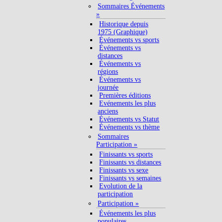
Sommaires Événements
»
Historique depuis
1975 (Graphique)
Événements vs sports
Événements vs
distances
Événements vs
régions
Événements vs
journée
Premières éditions
Evénements les plus
anciens
Événements vs Statut
Événements vs thème
Sommaires
Participation »
Finissants vs sports
Finissants vs distances
Finissants vs sexe
Finissants vs semaines
Evolution de la
participation
Participation »
Événements les plus
populaires