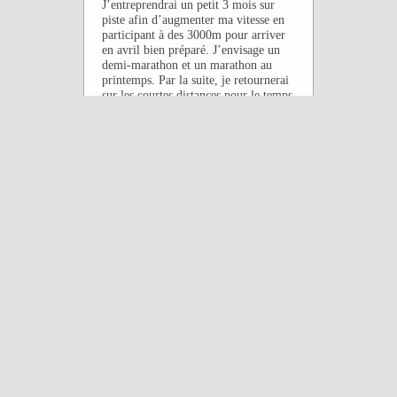
J’entreprendrai un petit 3 mois sur
piste afin d’augmenter ma vitesse en
participant à des 3000m pour arriver
en avril bien préparé. J’envisage un
demi-marathon et un marathon au
printemps. Par la suite, je retournerai
sur les courtes distances pour le temps
estival afin de continuer ma
progression au niveau de ma
faiblesse(Vitesse). J’envisage de
retourner à Philadelphie au mois de
septembre(Ce fut tellement un beau
demi-marathon rapide et magnifique)
et par la suite je retournerai peut-être
à Toronto refaire le Marathon
Waterfront.
Qu’est-ce qui te motives à courir?
Ma motivation pour la course
provient de plusieurs facteurs :
Tout d’abord, mes parents m’ont
toujours habitués à pratiquer un sport
que ce soit le hockey, le vélo, le golf
et maintenant la course. Cette passion
est la réunion du temps que je peux