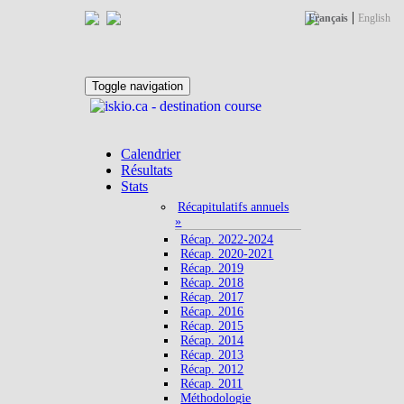
|
Français
English
Toggle navigation
Calendrier
Résultats
Stats
Récapitulatifs annuels
»
Récap. 2022-2024
Récap. 2020-2021
Récap. 2019
Récap. 2018
Récap. 2017
Récap. 2016
Récap. 2015
Récap. 2014
Récap. 2013
Récap. 2012
Récap. 2011
Méthodologie