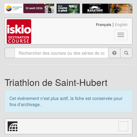
|
Français
English
T
o
g
g
l
e
n
a
Triathlon de Saint-Hubert
v
i
g
Cet événement n'est plus actif, la fiche est conservée pour
a
fins d'archivage.
t
i
o
n