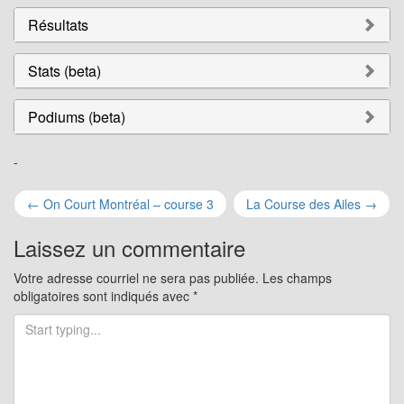
Résultats
Stats (beta)
Podiums (beta)
-
Navigation
←
On Court Montréal – course 3
La Course des Ailes
→
pour
Laissez un commentaire
les
Votre adresse courriel ne sera pas publiée.
Les champs
obligatoires sont indiqués avec
*
articles