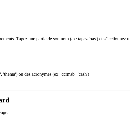
ments. Tapez une partie de son nom (ex: tapez 'oas') et sélectionnez 
, 'thema') ou des acronymes (ex: 'ccrmsb', 'cash')
ard
vage.