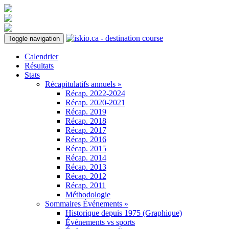
Toggle navigation
Calendrier
Résultats
Stats
Récapitulatifs annuels »
Récap. 2022-2024
Récap. 2020-2021
Récap. 2019
Récap. 2018
Récap. 2017
Récap. 2016
Récap. 2015
Récap. 2014
Récap. 2013
Récap. 2012
Récap. 2011
Méthodologie
Sommaires Événements »
Historique depuis 1975 (Graphique)
Événements vs sports