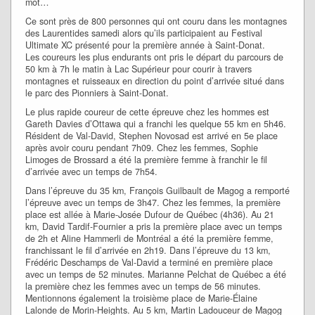
mot…
Ce sont près de 800 personnes qui ont couru dans les montagnes
des Laurentides samedi alors qu’ils participaient au Festival
Ultimate XC présenté pour la première année à Saint-Donat.
Les coureurs les plus endurants ont pris le départ du parcours de
50 km à 7h le matin à Lac Supérieur pour courir à travers
montagnes et ruisseaux en direction du point d’arrivée situé dans
le parc des Pionniers à Saint-Donat.
Le plus rapide coureur de cette épreuve chez les hommes est
Gareth Davies d’Ottawa qui a franchi les quelque 55 km en 5h46.
Résident de Val-David, Stephen Novosad est arrivé en 5e place
après avoir couru pendant 7h09. Chez les femmes, Sophie
Limoges de Brossard a été la première femme à franchir le fil
d’arrivée avec un temps de 7h54.
Dans l’épreuve du 35 km, François Guilbault de Magog a remporté
l’épreuve avec un temps de 3h47. Chez les femmes, la première
place est allée à Marie-Josée Dufour de Québec (4h36). Au 21
km, David Tardif-Fournier a pris la première place avec un temps
de 2h et Aline Hammerli de Montréal a été la première femme,
franchissant le fil d’arrivée en 2h19. Dans l’épreuve du 13 km,
Frédéric Deschamps de Val-David a terminé en première place
avec un temps de 52 minutes. Marianne Pelchat de Québec a été
la première chez les femmes avec un temps de 56 minutes.
Mentionnons également la troisième place de Marie-Élaine
Lalonde de Morin-Heights. Au 5 km, Martin Ladouceur de Magog