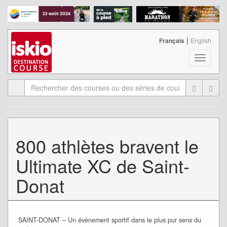
|
Français
English
T
o
g
g
l
e
n
a
800 athlètes bravent le
v
i
Ultimate XC de Saint-
g
a
Donat
t
i
o
n
SAINT-DONAT – Un événement sportif dans le plus pur sens du