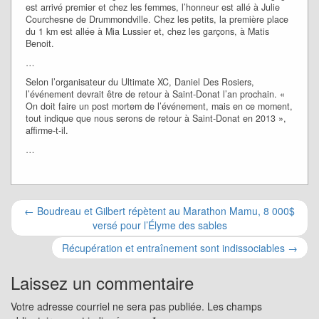
est arrivé premier et chez les femmes, l’honneur est allé à Julie
Courchesne de Drummondville. Chez les petits, la première place
du 1 km est allée à Mia Lussier et, chez les garçons, à Matis
Benoit.
…
Selon l’organisateur du Ultimate XC, Daniel Des Rosiers,
l’événement devrait être de retour à Saint-Donat l’an prochain. «
On doit faire un post mortem de l’événement, mais en ce moment,
tout indique que nous serons de retour à Saint-Donat en 2013 »,
affirme-t-il.
…
Navigation
←
Boudreau et Gilbert répètent au Marathon Mamu, 8 000$
versé pour l’Élyme des sables
pour
Récupération et entraînement sont indissociables
→
les
Laissez un commentaire
articles
Votre adresse courriel ne sera pas publiée.
Les champs