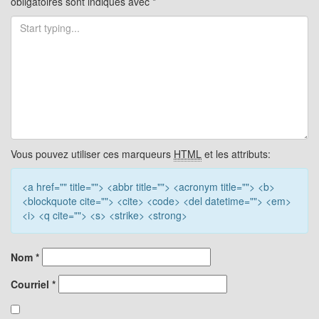
obligatoires sont indiqués avec
*
Vous pouvez utiliser ces marqueurs
HTML
et les attributs:
<a href="" title=""> <abbr title=""> <acronym title=""> <b>
<blockquote cite=""> <cite> <code> <del datetime=""> <em>
<i> <q cite=""> <s> <strike> <strong>
Nom
*
Courriel
*