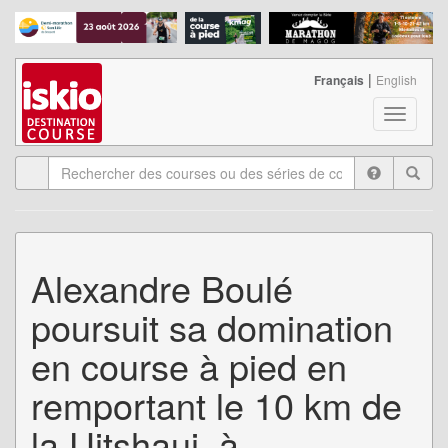
|
Français
English
T
o
g
g
l
e
n
a
Alexandre Boulé
v
i
poursuit sa domination
g
a
en course à pied en
t
i
remportant le 10 km de
o
n
la Uitshaui, à