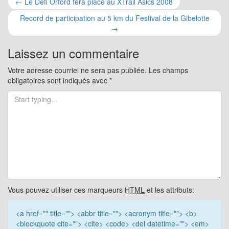
Navigation
←
Le Défi Orford fera place au XTrail Asics 2008
pour
Record de participation au 5 km du Festival de la Gibelotte
→
les
Laissez un commentaire
articles
Votre adresse courriel ne sera pas publiée.
Les champs
obligatoires sont indiqués avec
*
Vous pouvez utiliser ces marqueurs
HTML
et les attributs:
<a href="" title=""> <abbr title=""> <acronym title=""> <b>
<blockquote cite=""> <cite> <code> <del datetime=""> <em>