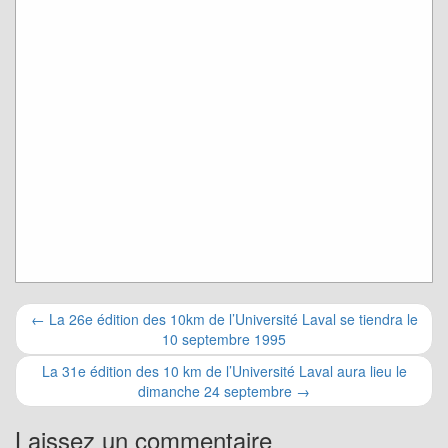
Navigation
←
La 26e édition des 10km de l’Université Laval se tiendra le
10 septembre 1995
pour
La 31e édition des 10 km de l’Université Laval aura lieu le
les
dimanche 24 septembre
→
articles
Laissez un commentaire