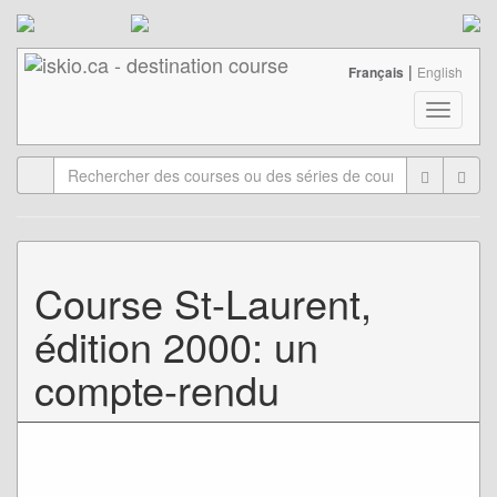
|
Français
English
T
o
g
g
l
e
n
a
Course St-Laurent,
v
i
édition 2000: un
g
a
compte-rendu
t
i
o
n