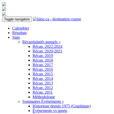
Toggle navigation
Calendrier
Résultats
Stats
Récapitulatifs annuels »
Récap. 2022-2024
Récap. 2020-2021
Récap. 2019
Récap. 2018
Récap. 2017
Récap. 2016
Récap. 2015
Récap. 2014
Récap. 2013
Récap. 2012
Récap. 2011
Méthodologie
Sommaires Événements »
Historique depuis 1975 (Graphique)
Événements vs sports