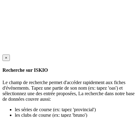
×
Recherche sur ISKIO
Le champ de recherche permet d'accéder rapidement aux fiches
d'événements. Tapez une partie de son nom (ex: tapez 'oas') et
sélectionnez une des entrée proposées, La recherche dans notre base
de données couvre aussi:
les séries de course (ex: tapez 'provincial')
les clubs de course (ex: tapez 'bruno')
les événements en archive (ex: tapez 'sanair')
On peut aussi chercher en tapant le nom des organisations (ex:
'gourm', 'thema') ou des acronymes (ex: 'ccrmsb', 'cash')