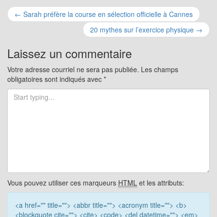
Navigation
←
Sarah préfère la course en sélection officielle à Cannes
pour
20 mythes sur l’exercice physique
→
les
Laissez un commentaire
articles
Votre adresse courriel ne sera pas publiée.
Les champs
obligatoires sont indiqués avec
*
Vous pouvez utiliser ces marqueurs
HTML
et les attributs:
<a href="" title=""> <abbr title=""> <acronym title=""> <b>
<blockquote cite=""> <cite> <code> <del datetime=""> <em>