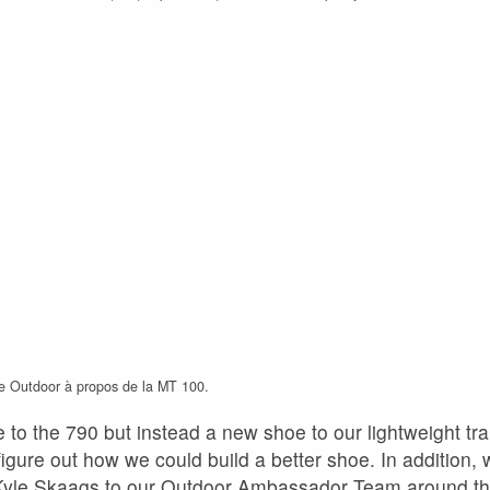
ce Outdoor à propos de la MT 100.
e to the 790 but instead a new shoe to our lightweight trai
figure out how we could build a better shoe. In addition,
d Kyle Skaags to our Outdoor Ambassador Team around th