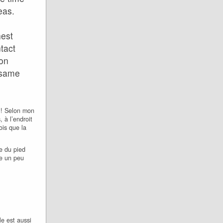
eas.
hest
ntact
 on
 same
si! Selon mon
 à l’endroit
ois que la
te du pied
te un peu
le est aussi