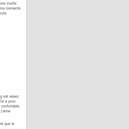
ire inutile
tains moments
oute.
ng est assez
Ela a pour
 confortable.
 j’aime
ré que le