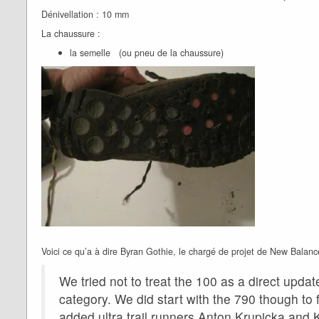
Dénivellation : 10 mm
La chaussure :
la semelle (ou pneu de la chaussure)
Voici ce qu’a à dire Byran Gothie, le chargé de projet de New Balan
We tried not to treat the 100 as a direct updat
category. We did start with the 790 though to 
added ultra trail runners Anton Krupicka an