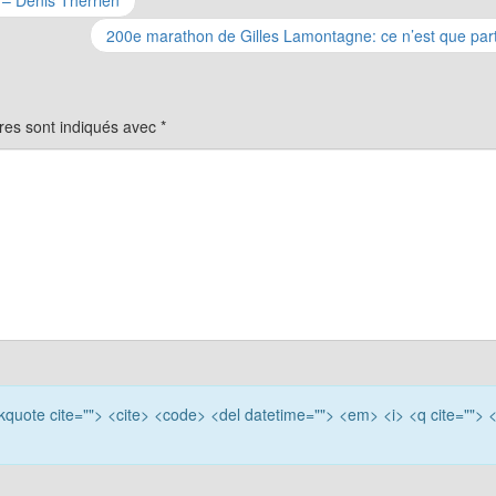
 – Denis Therrien
es
200e marathon de Gilles Lamontagne: ce n’est que par
res sont indiqués avec
*
ockquote cite=""> <cite> <code> <del datetime=""> <em> <i> <q cite=""> 