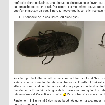
renforcée d’une rock plate, une plaque de plastique sous l’avant du p
qui empêche de sentir le sol. Par contre, j’ai moi-même trouvé que c’
que j’en manquais un peu. Sinon, je trouve que la semelle intercalair
L’habitacle de la chaussure (ou empeigne):
Première particularité de cette chaussure: le talon, au lieu d’être c
spécial lorsqu’on met le pied dans la chaussure. En effet, l’EVA est 
effet qu’on sent vraiment le haut du talon appuyer sur le tendon d’Ach
Deuxième particularité: la langue de la chaussure n’est qu’un bout d
même mieux ça! Ça enlève du poids
Par contre, si vous avez le 
Finalement, NB a installé des lacets boudinés qui ont 2 avantages: 1
haut ou vice-versa