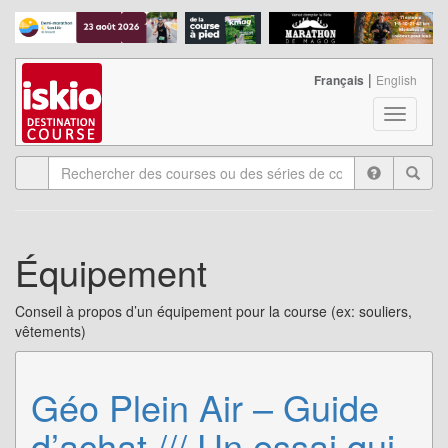
|
Français
English
T
o
g
g
l
e
n
Équipement
a
v
i
Conseil à propos d’un équipement pour la course (ex: souliers,
g
vêtements)
a
t
i
Géo Plein Air – Guide
o
n
d’achat /// Un essai qui