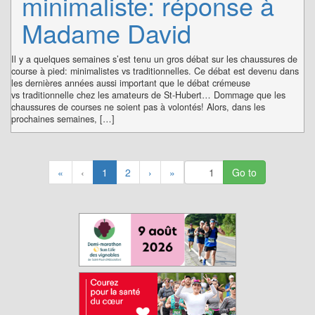
minimaliste: réponse à
Madame David
Il y a quelques semaines s’est tenu un gros débat sur les chaussures de
course à pied: minimalistes vs traditionnelles. Ce débat est devenu dans
les dernières années aussi important que le débat crémeuse
vs traditionnelle chez les amateurs de St-Hubert… Dommage que les
chaussures de courses ne soient pas à volontés! Alors, dans les
prochaines semaines, […]
(
«
‹
1
2
›
»
c
u
r
r
e
n
t
)