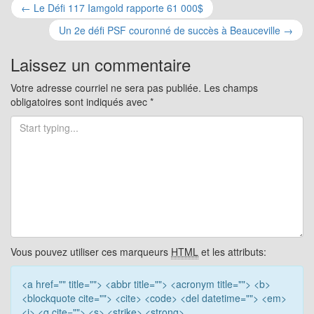
Navigation
←
Le Défi 117 Iamgold rapporte 61 000$
pour
Un 2e défi PSF couronné de succès à Beauceville
→
les
Laissez un commentaire
articles
Votre adresse courriel ne sera pas publiée.
Les champs
obligatoires sont indiqués avec
*
Vous pouvez utiliser ces marqueurs
HTML
et les attributs:
<a href="" title=""> <abbr title=""> <acronym title=""> <b>
<blockquote cite=""> <cite> <code> <del datetime=""> <em>
<i> <q cite=""> <s> <strike> <strong>