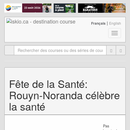
|
Français
English
T
o
g
g
l
e
n
a
Fête de la Santé:
v
i
Rouyn-Noranda célèbre
g
a
la santé
t
i
o
n
Pas