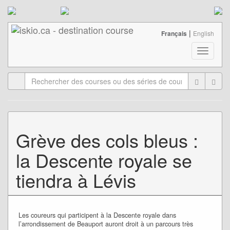
|
Français
English
T
o
g
g
l
e
n
a
Grève des cols bleus :
v
i
la Descente royale se
g
a
tiendra à Lévis
t
i
o
n
Les coureurs qui participent à la Descente royale dans
l’arrondissement de Beauport auront droit à un parcours très