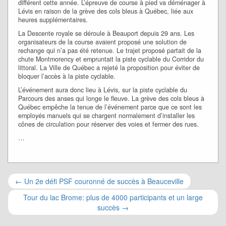
différent cette année. L’épreuve de course à pied va déménager à
Lévis en raison de la grève des cols bleus à Québec, liée aux
heures supplémentaires.
La Descente royale se déroule à Beauport depuis 29 ans. Les
organisateurs de la course avaient proposé une solution de
rechange qui n’a pas été retenue. Le trajet proposé partait de la
chute Montmorency et empruntait la piste cyclable du Corridor du
littoral. La Ville de Québec a rejeté la proposition pour éviter de
bloquer l’accès à la piste cyclable.
L’événement aura donc lieu à Lévis, sur la piste cyclable du
Parcours des anses qui longe le fleuve. La grève des cols bleus à
Québec empêche la tenue de l’événement parce que ce sont les
employés manuels qui se chargent normalement d’installer les
cônes de circulation pour réserver des voies et fermer des rues.
…
Navigation
←
Un 2e défi PSF couronné de succès à Beauceville
pour
Tour du lac Brome: plus de 4000 participants et un large
succès
→
les