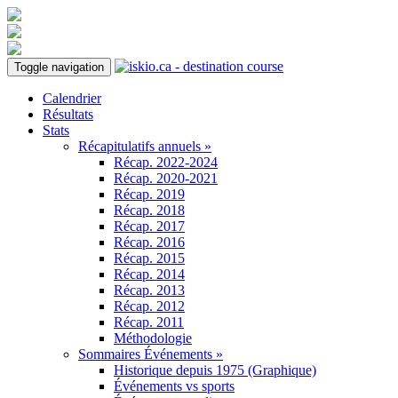
Toggle navigation
Calendrier
Résultats
Stats
Récapitulatifs annuels »
Récap. 2022-2024
Récap. 2020-2021
Récap. 2019
Récap. 2018
Récap. 2017
Récap. 2016
Récap. 2015
Récap. 2014
Récap. 2013
Récap. 2012
Récap. 2011
Méthodologie
Sommaires Événements »
Historique depuis 1975 (Graphique)
Événements vs sports