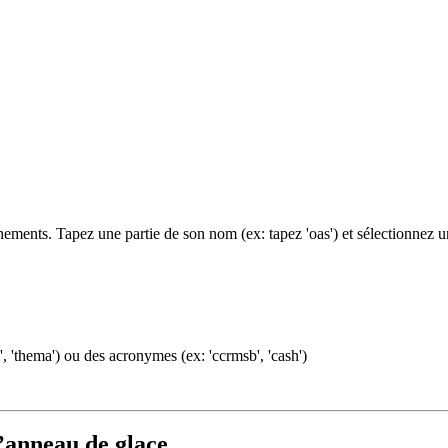
ments. Tapez une partie de son nom (ex: tapez 'oas') et sélectionnez 
, 'thema') ou des acronymes (ex: 'ccrmsb', 'cash')
l’anneau de glace