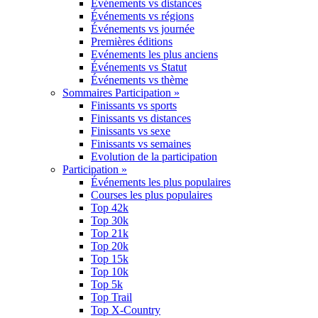
Événements vs distances
Événements vs régions
Événements vs journée
Premières éditions
Evénements les plus anciens
Événements vs Statut
Événements vs thème
Sommaires Participation »
Finissants vs sports
Finissants vs distances
Finissants vs sexe
Finissants vs semaines
Evolution de la participation
Participation »
Événements les plus populaires
Courses les plus populaires
Top 42k
Top 30k
Top 21k
Top 20k
Top 15k
Top 10k
Top 5k
Top Trail
Top X-Country