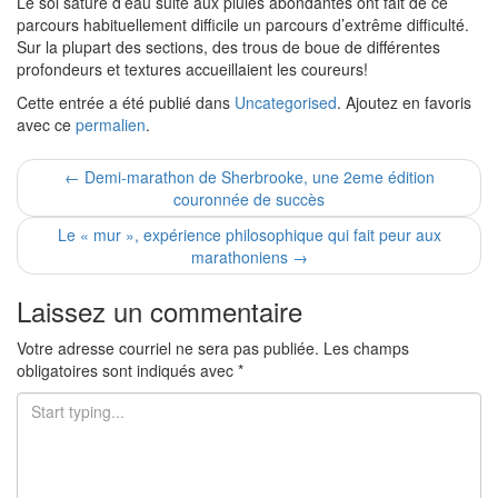
Le sol saturé d’eau suite aux pluies abondantes ont fait de ce
parcours habituellement difficile un parcours d’extrême difficulté.
Sur la plupart des sections, des trous de boue de différentes
profondeurs et textures accueillaient les coureurs!
Cette entrée a été publié dans
Uncategorised
. Ajoutez en favoris
avec ce
permalien
.
Navigation
←
Demi-marathon de Sherbrooke, une 2eme édition
couronnée de succès
pour
Le « mur », expérience philosophique qui fait peur aux
les
marathoniens
→
articles
Laissez un commentaire
Votre adresse courriel ne sera pas publiée.
Les champs
obligatoires sont indiqués avec
*