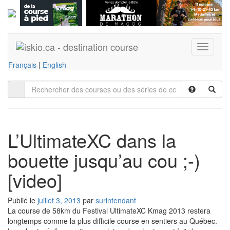
T
o
Français
|
English
g
g
l
e
n
a
v
L’UltimateXC dans la
i
g
bouette jusqu’au cou ;-)
a
t
[video]
i
o
Publié le
juillet 3, 2013
par
surintendant
n
La course de 58km du Festival UltimateXC Kmag 2013 restera
longtemps comme la plus difficile course en sentiers au Québec.