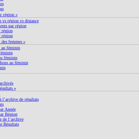
es
ss
ar région »
n vs région vs distance
nts par région
 région
 région
n des femmes »
 au féminin
féminin
u féminin
hons au féminin
nin
archivés
ésultats »
n
 l’archive de résultats
nts
ar Année
ar Région
e de l’archive
e Résultats