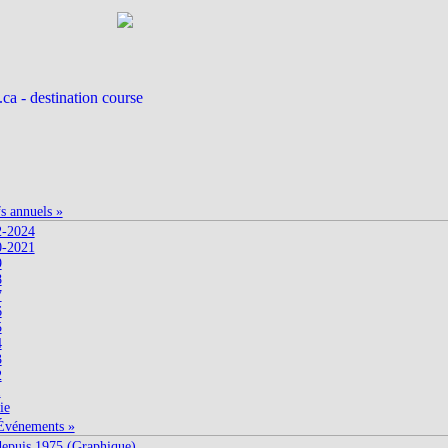
fs annuels »
2-2024
0-2021
9
8
7
6
5
4
3
2
1
ie
Événements »
depuis 1975 (Graphique)