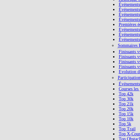
Événements 
Événements 
Événements 
Événements 
Premières é
Evénements 
Événements 
Événements
Sommaires P
Finissants v
Finissants v
Finissants v
Finissants v
Evolution de
Participatio
Événements 
Courses les 
Top 42k
Top 30k
Top 21k
Top 20k
Top 15k
Top 10k
Top 5k
Top Trail
Top X-Coun
Top Obstacl