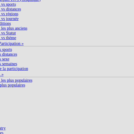
vs sports
vs distances
vs régions
vs journée
ditions
les plus anciens
vs Statut
 vs thème
articipation »
s sports
s distances
s sexe
s semaines
 la participation
n »
les plus populaires
plus populaires
try
es