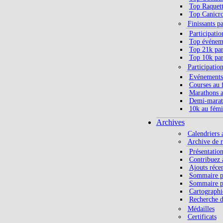
Top Raquett
Top Canicro
Finissants p
Participatio
Top événeme
Top 21k par
Top 10k par
Participatio
Evénements
Courses au 
Marathons a
Demi-marat
10k au fémi
Archives
Calendriers 
Archive de r
Présentatio
Contribuez à
Ajouts réce
Sommaire p
Sommaire p
Cartographi
Recherche d
Médailles
Certificats