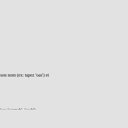
on nom (ex: tapez 'oas') et
ex: 'ccrmsb', 'cash')