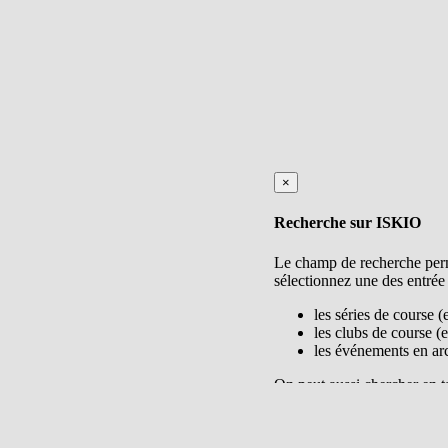
×
Recherche sur ISKIO
Le champ de recherche perme
sélectionnez une des entrée
les séries de course (
les clubs de course (e
les événements en arch
On peut aussi chercher en ta
Ok