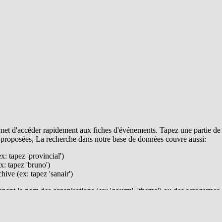
t d'accéder rapidement aux fiches d'événements. Tapez une partie de s
 proposées, La recherche dans notre base de données couvre aussi:
ex: tapez 'provincial')
x: tapez 'bruno')
ive (ex: tapez 'sanair')
pant le nom des organisations (ex: 'gourm', 'thema') ou des acronymes (