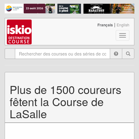
|
Français
English
T
o
g
g
l
e
n
a
Plus de 1500 coureurs
v
i
fêtent la Course de
g
a
LaSalle
t
i
o
n