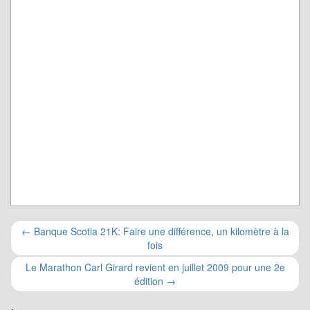
Navigation
←
Banque Scotia 21K: Faire une différence, un kilomètre à la
fois
pour
Le Marathon Carl Girard revient en juillet 2009 pour une 2e
les
édition
→