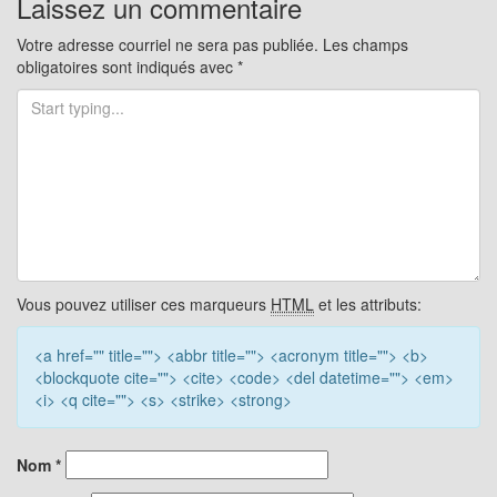
articles
Laissez un commentaire
Votre adresse courriel ne sera pas publiée.
Les champs
obligatoires sont indiqués avec
*
Vous pouvez utiliser ces marqueurs
HTML
et les attributs:
<a href="" title=""> <abbr title=""> <acronym title=""> <b>
<blockquote cite=""> <cite> <code> <del datetime=""> <em>
<i> <q cite=""> <s> <strike> <strong>
Nom
*