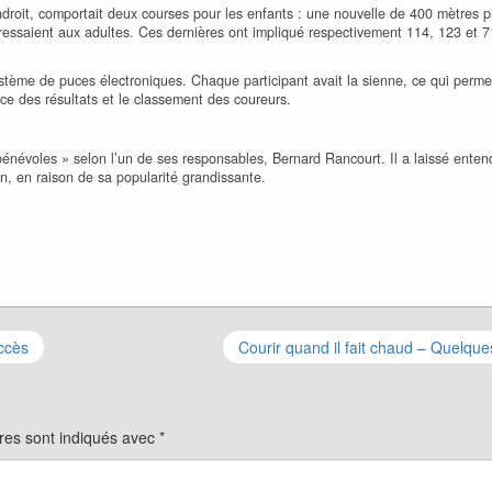
roit, comportait deux courses pour les enfants : une nouvelle de 400 mètres pl
adressaient aux adultes. Ces dernières ont impliqué respectivement 114, 123 et 7
ystème de puces électroniques. Chaque participant avait la sienne, ce qui perme
ce des résultats et le classement des coureurs.
névoles » selon l’un de ses responsables, Bernard Rancourt. Il a laissé enten
n, en raison de sa popularité grandissante.
uccès
Courir quand il fait chaud – Quelque
res sont indiqués avec
*