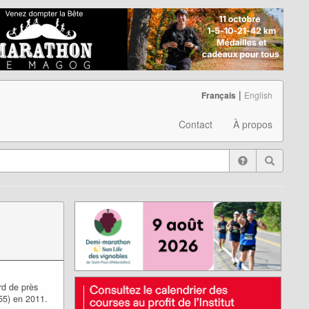
|
Français
English
Contact
À propos
rd de près
55) en 2011.