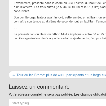
L’événement, présenté dans le cadre du 33e Festival du bœuf de l’end
d’un kilomètre. Les trois autres (le 5 km, le 10 km et le 21,1 km) s’
concurrents.
Son comité organisateur avait innové, cette année, en utilisant un s
connaître son temps au dixième de seconde tout en facilitant l’annon
…
La présentation du Demi-marathon NRJ a impliqué « entre 50 et 75 bé
comité organisateur devra apporter certains ajustements, l’an prochai
Navigation
←
Tour du lac Brome: plus de 4000 participants et un large s
pour
Laissez un commentaire
les
Votre adresse courriel ne sera pas publiée.
Les champs obligatoi
articles