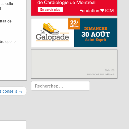
us celle
1
ttait de
dre que le
s conseils
→