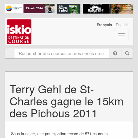
|
Français
English
T
o
g
g
l
e
n
a
Terry Gehl de St-
v
i
Charles gagne le 15km
g
a
des Pichous 2011
t
i
o
n
Sous la neige, une participation record de 571 coureurs.