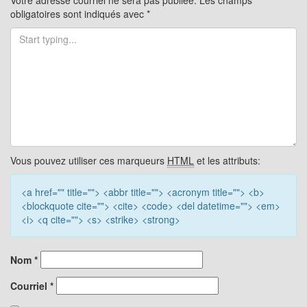
articles
Votre adresse courriel ne sera pas publiée.
Les champs
obligatoires sont indiqués avec
*
Vous pouvez utiliser ces marqueurs
HTML
et les attributs:
<a href="" title=""> <abbr title=""> <acronym title=""> <b>
<blockquote cite=""> <cite> <code> <del datetime=""> <em>
<i> <q cite=""> <s> <strike> <strong>
Nom
*
Courriel
*