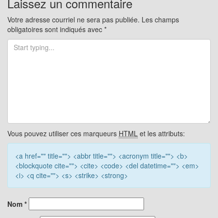
articles
Laissez un commentaire
Votre adresse courriel ne sera pas publiée.
Les champs
obligatoires sont indiqués avec
*
Vous pouvez utiliser ces marqueurs
HTML
et les attributs:
<a href="" title=""> <abbr title=""> <acronym title=""> <b>
<blockquote cite=""> <cite> <code> <del datetime=""> <em>
<i> <q cite=""> <s> <strike> <strong>
Nom
*