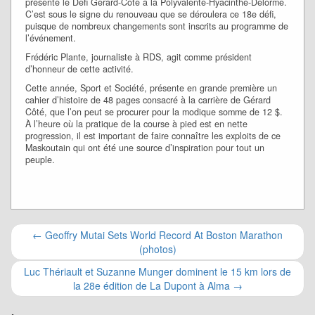
présente le Défi Gérard-Côté à la Polyvalente-Hyacinthe-Delorme.
C’est sous le signe du renouveau que se déroulera ce 18e défi,
puisque de nombreux changements sont inscrits au programme de
l’événement.
Frédéric Plante, journaliste à RDS, agit comme président
d’honneur de cette activité.
Cette année, Sport et Société, présente en grande première un
cahier d’histoire de 48 pages consacré à la carrière de Gérard
Côté, que l’on peut se procurer pour la modique somme de 12 $.
À l’heure où la pratique de la course à pied est en nette
progression, il est important de faire connaître les exploits de ce
Maskoutain qui ont été une source d’inspiration pour tout un
peuple.
Navigation
←
Geoffry Mutai Sets World Record At Boston Marathon
(photos)
pour
Luc Thériault et Suzanne Munger dominent le 15 km lors de
les
la 28e édition de La Dupont à Alma
→