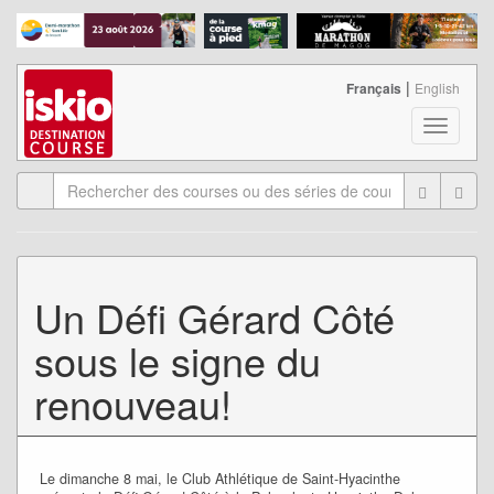
|
Français
English
T
o
g
g
l
e
n
a
Un Défi Gérard Côté
v
i
sous le signe du
g
a
renouveau!
t
i
o
n
Le dimanche 8 mai, le Club Athlétique de Saint-Hyacinthe