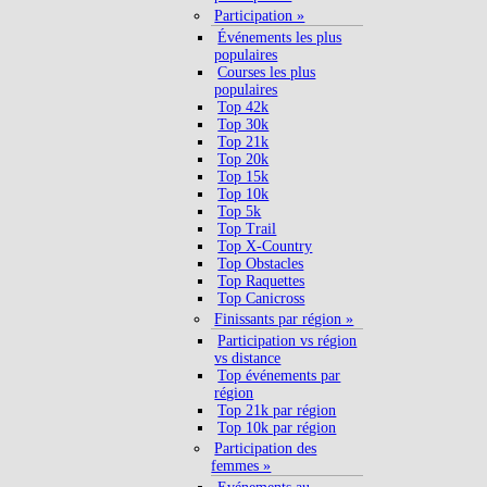
Participation »
Événements les plus
populaires
Courses les plus
populaires
Top 42k
Top 30k
Top 21k
Top 20k
Top 15k
Top 10k
Top 5k
Top Trail
Top X-Country
Top Obstacles
Top Raquettes
Top Canicross
Finissants par région »
Participation vs région
vs distance
Top événements par
région
Top 21k par région
Top 10k par région
Participation des
femmes »