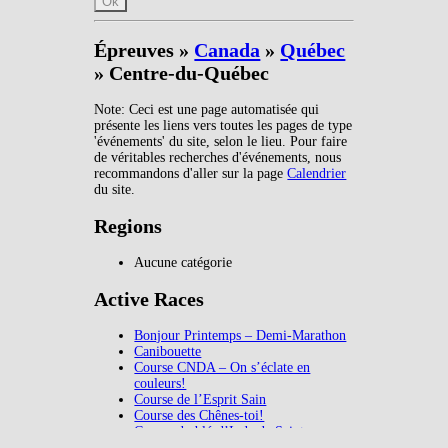
Ok
Épreuves »
Canada
»
Québec
» Centre-du-Québec
Note: Ceci est une page automatisée qui
présente les liens vers toutes les pages de type
'événements' du site, selon le lieu. Pour faire
de véritables recherches d'événements, nous
recommandons d'aller sur la page
Calendrier
du site.
Regions
Aucune catégorie
Active Races
Bonjour Printemps – Demi-Marathon
Canibouette
Course CNDA – On s’éclate en
couleurs!
Course de l’Esprit Sain
Course des Chênes-toi!
Course du blé-d’Inde de Saint-
Célestin