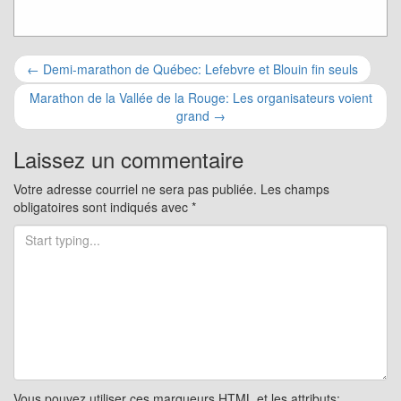
Navigation
←
Demi-marathon de Québec: Lefebvre et Blouin fin seuls
pour
Marathon de la Vallée de la Rouge: Les organisateurs voient
grand
→
les
Laissez un commentaire
articles
Votre adresse courriel ne sera pas publiée.
Les champs
obligatoires sont indiqués avec
*
Vous pouvez utiliser ces marqueurs
HTML
et les attributs: