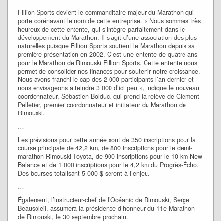
Fillion Sports devient le commanditaire majeur du Marathon qui
porte dorénavant le nom de cette entreprise. « Nous sommes très
heureux de cette entente, qui s’intègre parfaitement dans le
développement du Marathon. Il s’agit d’une association des plus
naturelles puisque Fillion Sports soutient le Marathon depuis sa
première présentation en 2002. C’est une entente de quatre ans
pour le Marathon de Rimouski Fillion Sports. Cette entente nous
permet de consolider nos finances pour soutenir notre croissance.
Nous avons franchi le cap des 2 000 participants l’an dernier et
nous envisageons atteindre 3 000 d’ici peu », indique le nouveau
coordonnateur, Sébastien Bolduc, qui prend la relève de Clément
Pelletier, premier coordonnateur et initiateur du Marathon de
Rimouski.
…
Les prévisions pour cette année sont de 350 inscriptions pour la
course principale de 42,2 km, de 800 inscriptions pour le demi-
marathon Rimouski Toyota, de 900 inscriptions pour le 10 km New
Balance et de 1 000 inscriptions pour le 4,2 km du Progrès-Écho.
Des bourses totalisant 5 000 $ seront à l’enjeu.
…
Également, l’instructeur-chef de l’Océanic de Rimouski, Serge
Beausoleil, assumera la présidence d’honneur du 11e Marathon
de Rimouski, le 30 septembre prochain.