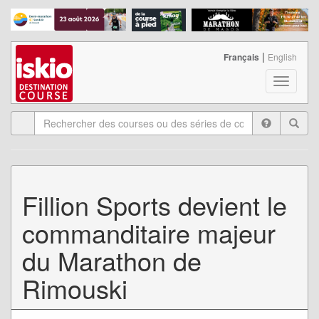
|
Français
English
T
o
g
g
l
e
n
a
Fillion Sports devient le
v
i
commanditaire majeur
g
a
du Marathon de
t
i
Rimouski
o
n