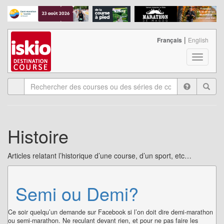
|
Français
English
T
o
g
g
l
e
n
Histoire
a
v
i
Articles relatant l’historique d’une course, d’un sport, etc…
g
a
t
Semi ou Demi?
i
o
n
Ce soir quelqu’un demande sur Facebook si l’on doit dire demi-marathon
ou semi-marathon. Ne reculant devant rien, et pour ne pas faire les